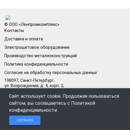
© ООО «Ленпромкомплекс»
Контакты
Доставка и оплата
Электрощитовое оборудование
Производство металлоконструкций
Политика конфиденциальности
Согласие на обработку персональных данных
198097, Санкт-Петербург,
ул. Возрождения, д. 4, корп. 2,
лит.А, кабинет 105А
Сайт использует cookie. Продолжая пользоваться
Режим работы офиса:
сайтом, вы соглашаетесь с
Политикой
Пн–Пт: 09:00–18:00
конфиденциальности
.
Чат в
Чат в
Обратный
+7 (812) 309-98-44
СОГЛАСЕН
Telegram
MAX
звонок