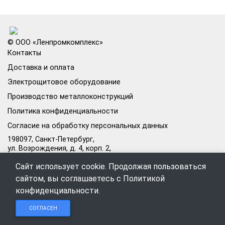
© ООО «Ленпромкомплекс»
Контакты
Доставка и оплата
Электрощитовое оборудование
Производство металлоконструкций
Политика конфиденциальности
Согласие на обработку персональных данных
198097, Санкт-Петербург,
ул. Возрождения, д. 4, корп. 2,
лит.А, кабинет 105А
Сайт использует cookie. Продолжая пользоваться
Режим работы офиса:
сайтом, вы соглашаетесь с
Политикой
Пн–Пт: 09:00–18:00
конфиденциальности
.
Чат в
Чат в
Обратный
+7 (812) 309-98-44
СОГЛАСЕН
Telegram
MAX
звонок