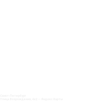
Ленпромкомплекс на карте Санкт‑Петербурга — Яндекс Карты
Санкт‑Петербург
Улица Возрождения, 4к2 — Яндекс.Карты