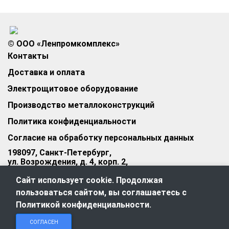
© ООО «Ленпромкомплекс»
Контакты
Доставка и оплата
Электрощитовое оборудование
Производство металлоконструкций
Политика конфиденциальности
Согласие на обработку персональных данных
198097, Санкт-Петербург,
ул. Возрождения, д. 4, корп. 2,
лит.А, кабинет 105А
Сайт использует cookie. Продолжая
Режим работы офиса:
пользоваться сайтом, вы соглашаетесь с
Пн–Пт: 09:00–18:00
Политикой конфиденциальности
.
Чат в
Чат в
Обратный
+7 (812) 309-98-44
СОГЛАСЕН
Telegram
MAX
звонок