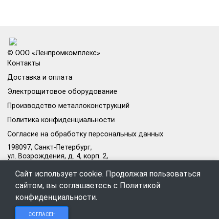
© ООО «Ленпромкомплекс»
Контакты
Доставка и оплата
Электрощитовое оборудование
Производство металлоконструкций
Политика конфиденциальности
Согласие на обработку персональных данных
198097, Санкт-Петербург,
ул. Возрождения, д. 4, корп. 2,
лит.А, кабинет 105А
Сайт использует cookie. Продолжая пользоваться
Режим работы офиса:
сайтом, вы соглашаетесь с
Политикой
Пн–Пт: 09:00–18:00
конфиденциальности
.
Чат в
Чат в
Обратный
+7 (812) 309-98-44
СОГЛАСЕН
Telegram
MAX
звонок