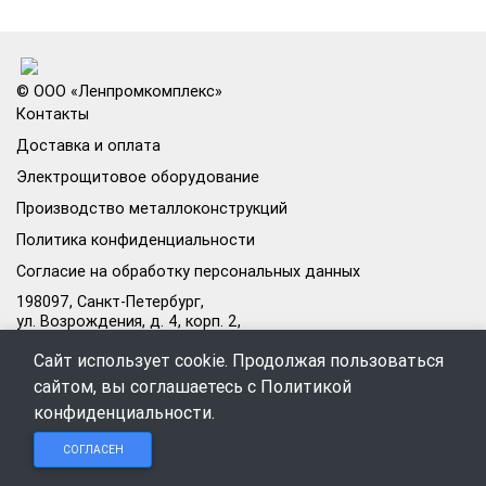
© ООО «Ленпромкомплекс»
Контакты
Доставка и оплата
Электрощитовое оборудование
Производство металлоконструкций
Политика конфиденциальности
Согласие на обработку персональных данных
198097, Санкт-Петербург,
ул. Возрождения, д. 4, корп. 2,
лит.А, кабинет 105А
Сайт использует cookie. Продолжая пользоваться
Режим работы офиса:
сайтом, вы соглашаетесь с
Политикой
Пн–Пт: 09:00–18:00
конфиденциальности
.
Чат в
Чат в
Обратный
+7 (812) 309-98-44
СОГЛАСЕН
Telegram
MAX
звонок