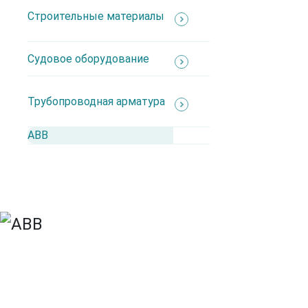
Строительные материалы
Каталог
Судовое оборудование
АВВ
Производители
Трубопроводная арматура
Автоматика
Взрывозащита
АВВ
ИБП
Кабеленесущие системы
Кабель
Кабельная арматура
Контрольно-измерительные приборы
Низковольтное оборудование
Освещение
Силовые разъемы
Судовое
Шина медная