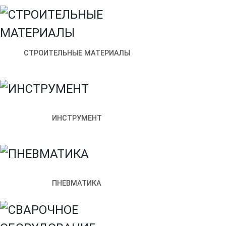
Щитовое оборудование
Преобразователи частоты
Устройства плавного пуск
Программное обеспечение
СТРОИТЕЛЬНЫЕ МАТЕРИАЛЫ
Наше производство
Электрощитовое оборудование
Производство
Доставка и оплата
ИНСТРУМЕНТ
Контакты
ЛЕНПРОМКОМПЛЕКС
Каталог
Продукция IEK (ИЭК)
Св
Светильник светодиодный ДПО 5132Д 12Вт 6500K IP65 круг б
ПНЕВМАТИКА
Светильник светодиодный Д
датчиком движения IEK