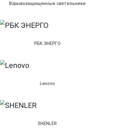
198097, Санкт-Петербург,
Взрывозащищенные светильники
ул. Возрождения, д. 4, корп. 2,
лит.А, кабинет 105А
Режим работы офиса:
Пн–Пт: 09:00–18:00
+7 (812) 309-98-44
РБК ЭНЕРГО
Сайт использует cookie. Продолжая пользоваться сайтом,
Согласен
Запросить стоимость
Lenovo
Наименование продукции
Артикул
Как к вам обращаться
Телефон
SHENLER
Почта