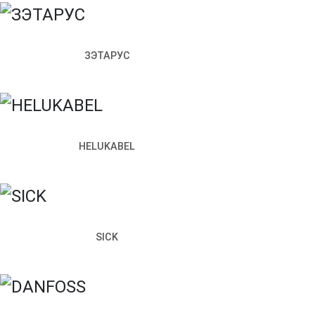
Чем мы можем вам помочь?
Прикрепить файл
ЗЭТАРУС
Отправить
Заполняя настоящую форму, я подтверждаю свое
согласи
Запросить стоимость
HELUKABEL
Как к вам обращаться
Телефон
Почта
SICK
Чем мы можем вам помочь?
Прикрепить файл
Отправить