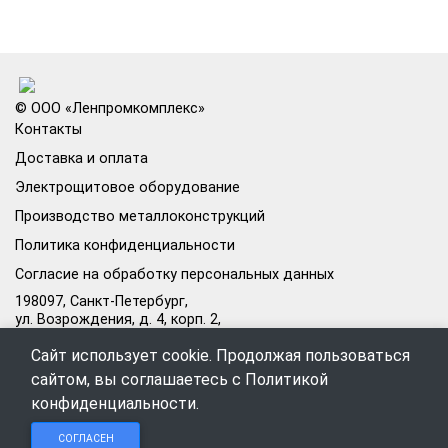
© ООО «Ленпромкомплекс»
Контакты
Доставка и оплата
Электрощитовое оборудование
Производство металлоконструкций
Политика конфиденциальности
Согласие на обработку персональных данных
198097, Санкт-Петербург,
ул. Возрождения, д. 4, корп. 2,
лит.А, кабинет 105А
Сайт использует cookie. Продолжая пользоваться
Режим работы офиса:
сайтом, вы соглашаетесь с
Политикой
Пн–Пт: 09:00–18:00
конфиденциальности
.
Чат в
Чат в
Обратный
+7 (812) 309-98-44
СОГЛАСЕН
Telegram
MAX
звонок