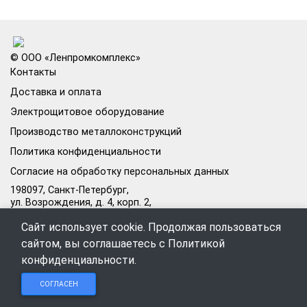
© ООО «Ленпромкомплекс»
Контакты
Доставка и оплата
Электрощитовое оборудование
Производство металлоконструкций
Политика конфиденциальности
Согласие на обработку персональных данных
198097, Санкт-Петербург,
ул. Возрождения, д. 4, корп. 2,
лит.А, кабинет 105А
Сайт использует cookie. Продолжая пользоваться
Режим работы офиса:
сайтом, вы соглашаетесь с
Политикой
Пн–Пт: 09:00–18:00
конфиденциальности
.
Чат в
Чат в
Обратный
+7 (812) 309-98-44
СОГЛАСЕН
Telegram
MAX
звонок