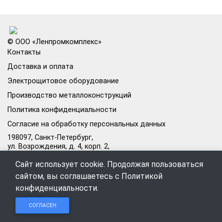
© ООО «Ленпромкомплекс»
Контакты
Доставка и оплата
Электрощитовое оборудование
Производство металлоконструкций
Политика конфиденциальности
Согласие на обработку персональных данных
198097, Санкт-Петербург,
ул. Возрождения, д. 4, корп. 2,
лит.А, кабинет 105А
Сайт использует cookie. Продолжая пользоваться
Режим работы офиса:
сайтом, вы соглашаетесь с
Политикой
Пн–Пт: 09:00–18:00
конфиденциальности
.
Чат в
Чат в
Обратный
+7 (812) 309-98-44
СОГЛАСЕН
Telegram
MAX
звонок