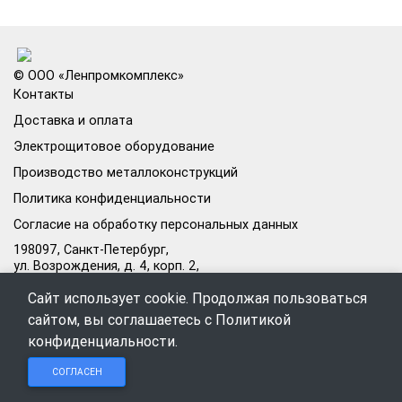
© ООО «Ленпромкомплекс»
Контакты
Доставка и оплата
Электрощитовое оборудование
Производство металлоконструкций
Политика конфиденциальности
Согласие на обработку персональных данных
198097, Санкт-Петербург,
ул. Возрождения, д. 4, корп. 2,
лит.А, кабинет 105А
Сайт использует cookie. Продолжая пользоваться
Режим работы офиса:
сайтом, вы соглашаетесь с
Политикой
Пн–Пт: 09:00–18:00
конфиденциальности
.
Чат в
Чат в
Обратный
+7 (812) 309-98-44
СОГЛАСЕН
Telegram
MAX
звонок