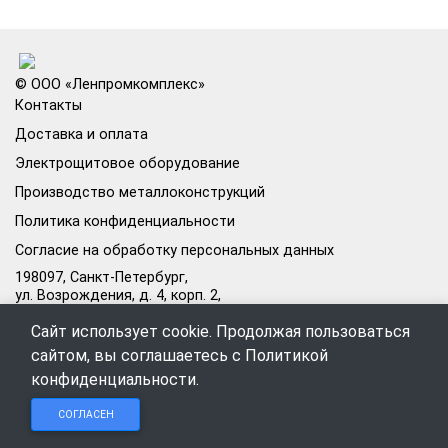
© ООО «Ленпромкомплекс»
Контакты
Доставка и оплата
Электрощитовое оборудование
Производство металлоконструкций
Политика конфиденциальности
Согласие на обработку персональных данных
198097, Санкт-Петербург,
ул. Возрождения, д. 4, корп. 2,
лит.А, кабинет 105А
Сайт использует cookie. Продолжая пользоваться
Режим работы офиса:
сайтом, вы соглашаетесь с
Политикой
Пн–Пт: 09:00–18:00
конфиденциальности
.
Чат в
Чат в
Обратный
+7 (812) 309-98-44
СОГЛАСЕН
Telegram
MAX
звонок