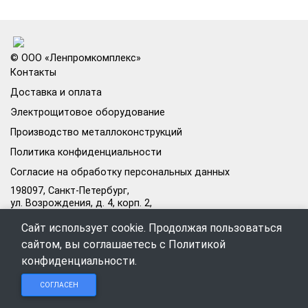
© ООО «Ленпромкомплекс»
Контакты
Доставка и оплата
Электрощитовое оборудование
Производство металлоконструкций
Политика конфиденциальности
Согласие на обработку персональных данных
198097, Санкт-Петербург,
ул. Возрождения, д. 4, корп. 2,
лит.А, кабинет 105А
Сайт использует cookie. Продолжая пользоваться
Режим работы офиса:
сайтом, вы соглашаетесь с
Политикой
Пн–Пт: 09:00–18:00
конфиденциальности
.
Чат в
Чат в
Обратный
+7 (812) 309-98-44
СОГЛАСЕН
Telegram
MAX
звонок