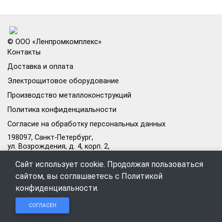
© ООО «Ленпромкомплекс»
Контакты
Доставка и оплата
Электрощитовое оборудование
Производство металлоконструкций
Политика конфиденциальности
Согласие на обработку персональных данных
198097, Санкт-Петербург,
ул. Возрождения, д. 4, корп. 2,
лит.А, кабинет 105А
Сайт использует cookie. Продолжая пользоваться
Режим работы офиса:
сайтом, вы соглашаетесь с
Политикой
Пн–Пт: 09:00–18:00
конфиденциальности
.
Чат в
Чат в
Обратный
+7 (812) 309-98-44
СОГЛАСЕН
Telegram
MAX
звонок