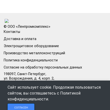
© ООО «Ленпромкомплекс»
Контакты
Доставка и оплата
Электрощитовое оборудование
Производство металлоконструкций
Политика конфиденциальности
Согласие на обработку персональных данных
198097, Санкт-Петербург,
ул. Возрождения, д. 4, корп. 2,
лит.А, кабинет 105А
Сайт использует cookie. Продолжая пользоваться
Режим работы офиса:
сайтом, вы соглашаетесь с
Политикой
Пн–Пт: 09:00–18:00
конфиденциальности
.
Чат в
Чат в
Обратный
+7 (812) 309-98-44
СОГЛАСЕН
Telegram
MAX
звонок