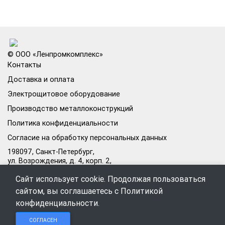
© ООО «Ленпромкомплекс»
Контакты
Доставка и оплата
Электрощитовое оборудование
Производство металлоконструкций
Политика конфиденциальности
Согласие на обработку персональных данных
198097, Санкт-Петербург,
ул. Возрождения, д. 4, корп. 2,
лит.А, кабинет 105А
Сайт использует cookie. Продолжая пользоваться
Режим работы офиса:
сайтом, вы соглашаетесь с
Политикой
Пн–Пт: 09:00–18:00
конфиденциальности
.
Чат в
Чат в
Обратный
+7 (812) 309-98-44
СОГЛАСЕН
Telegram
MAX
звонок