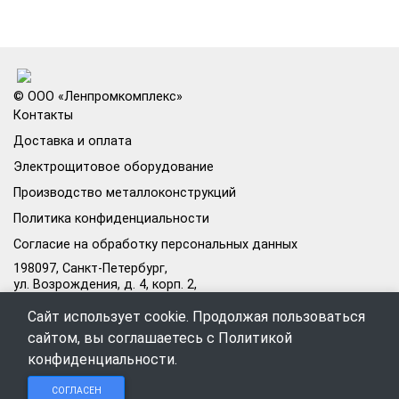
© ООО «Ленпромкомплекс»
Контакты
Доставка и оплата
Электрощитовое оборудование
Производство металлоконструкций
Политика конфиденциальности
Согласие на обработку персональных данных
198097, Санкт-Петербург,
ул. Возрождения, д. 4, корп. 2,
лит.А, кабинет 105А
Сайт использует cookie. Продолжая пользоваться
Режим работы офиса:
сайтом, вы соглашаетесь с
Политикой
Пн–Пт: 09:00–18:00
конфиденциальности
.
Чат в
Чат в
Обратный
+7 (812) 309-98-44
СОГЛАСЕН
Telegram
MAX
звонок